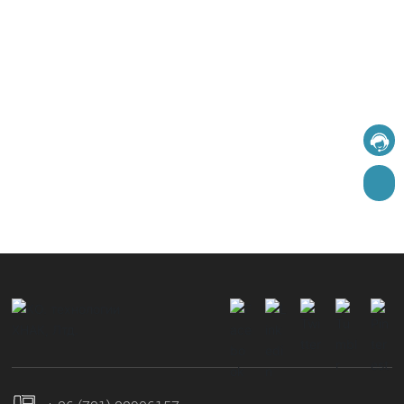
120
10000
+
+
Онлайн и оффлайн учебные
Участники зарегистрировали
Контакты Нас
курсы/семинары
свой опыт