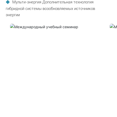
Мульти-энергия Дополнительная технология
гибридной системы возобновляемых источников
энергии
По состоянию на декабрь
2024
Мы успешно провели более 120 онлайн и оффлайн
обучающих курсов/семинаров для отечественных и
международных практиков в энергетической и
экологической отраслях, где более 10 000 участников
поделились своим опытом, обсудили технологии и
достигли самосовершенствования.